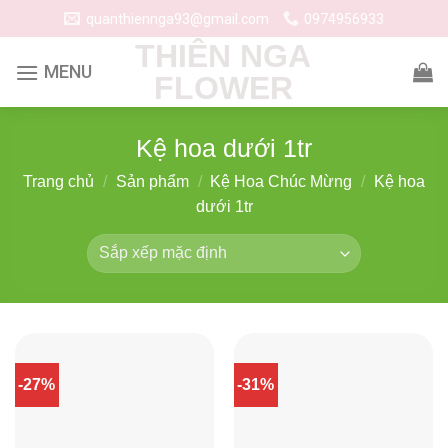
Skip
quanthiennga93@gmail.com
0974956933
to
THIÊN NGA
content
FLOWER
Kệ hoa dưới 1tr
Trang chủ
/
Sản phẩm
/
Kệ Hoa Chúc Mừng
/
Kệ hoa
dưới 1tr
-27%
-31%