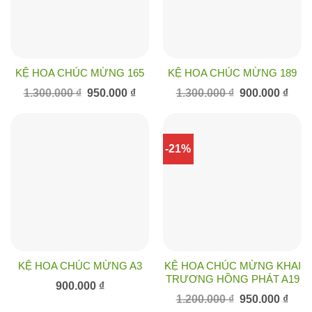
KỆ HOA CHÚC MỪNG 165
KỆ HOA CHÚC MỪNG 189
Giá
Giá
Giá
Giá
1.300.000
₫
950.000
₫
1.300.000
₫
900.000
₫
gốc
hiện
gốc
hiện
là:
tại
là:
tại
1.300.000 ₫.
là:
1.300.000 ₫.
là:
950.000 ₫.
900.0
-21%
KỆ HOA CHÚC MỪNG A3
KỆ HOA CHÚC MỪNG KHAI
TRƯƠNG HỒNG PHÁT A19
900.000
₫
Giá
Giá
1.200.000
₫
950.000
₫
gốc
hiện