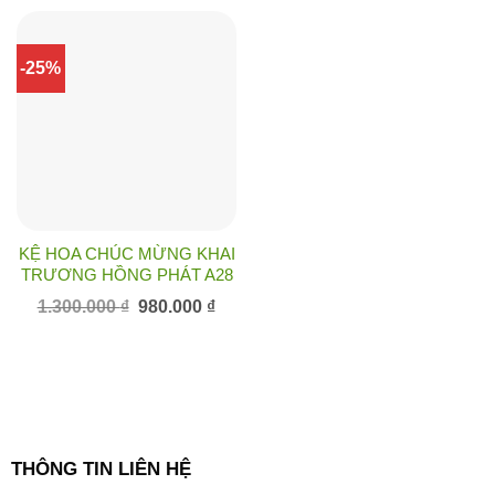
là:
tại
1.200.000 ₫.
là:
950.0
-25%
KỆ HOA CHÚC MỪNG KHAI
TRƯƠNG HỒNG PHÁT A28
Giá
Giá
1.300.000
₫
980.000
₫
gốc
hiện
là:
tại
1.300.000 ₫.
là:
980.000 ₫.
THÔNG TIN LIÊN HỆ