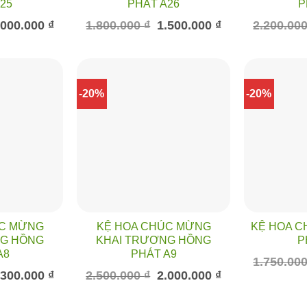
25
PHÁT A26
P
á
Giá
Giá
Giá
.000.000
₫
1.800.000
₫
1.500.000
₫
2.200.00
c
hiện
gốc
hiện
tại
là:
tại
500.000 ₫.
là:
1.800.000 ₫.
là:
2.000.000 ₫.
1.500.000 ₫.
-20%
-20%
ÚC MỪNG
KỆ HOA CHÚC MỪNG
KỆ HOA C
NG HỒNG
KHAI TRƯƠNG HỒNG
P
A8
PHÁT A9
1.750.00
á
Giá
Giá
Giá
.300.000
₫
2.500.000
₫
2.000.000
₫
c
hiện
gốc
hiện
tại
là:
tại
500.000 ₫.
là:
2.500.000 ₫.
là: