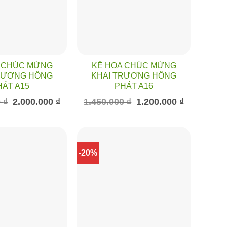
 CHÚC MỪNG
KỆ HOA CHÚC MỪNG
RƯƠNG HỒNG
KHAI TRƯƠNG HỒNG
HÁT A15
PHÁT A16
Giá
Giá
Giá
Giá
0
₫
2.000.000
₫
1.450.000
₫
1.200.000
₫
gốc
hiện
gốc
hiện
là:
tại
là:
tại
2.500.000 ₫.
là:
1.450.000 ₫.
là:
2.000.000 ₫.
1.200.000 ₫.
-20%