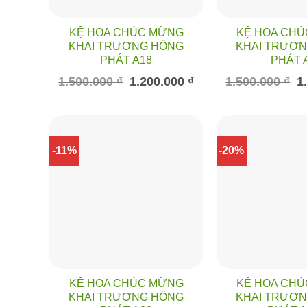
KỆ HOA CHÚC MỪNG
KỆ HOA CH
KHAI TRƯƠNG HỒNG
KHAI TRƯƠ
PHÁT A18
PHÁT 
Giá
Giá
Gi
1.500.000
₫
1.200.000
₫
1.500.000
₫
1
gốc
hiện
gố
là:
tại
là:
1.500.000 ₫.
là:
1.
1.200.000 ₫.
-11%
-20%
KỆ HOA CHÚC MỪNG
KỆ HOA CH
KHAI TRƯƠNG HỒNG
KHAI TRƯƠ