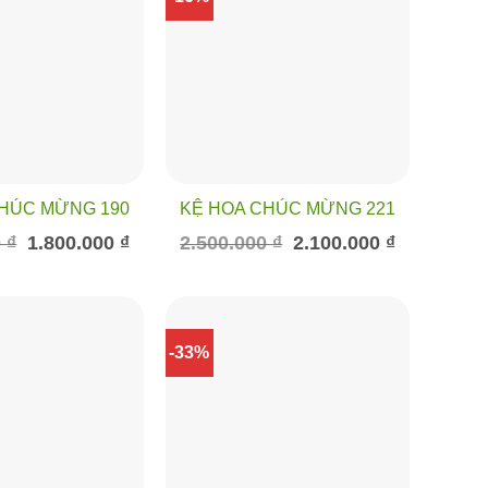
CHÚC MỪNG 190
KỆ HOA CHÚC MỪNG 221
Giá
Giá
Giá
Giá
0
₫
1.800.000
₫
2.500.000
₫
2.100.000
₫
gốc
hiện
gốc
hiện
là:
tại
là:
tại
2.500.000 ₫.
là:
2.500.000 ₫.
là:
1.800.000 ₫.
2.100.000 ₫.
-33%