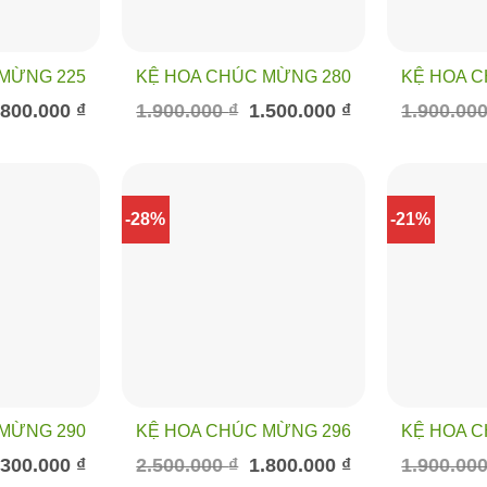
MỪNG 225
KỆ HOA CHÚC MỪNG 280
KỆ HOA 
á
Giá
Giá
Giá
.800.000
₫
1.900.000
₫
1.500.000
₫
1.900.00
c
hiện
gốc
hiện
tại
là:
tại
500.000 ₫.
là:
1.900.000 ₫.
là:
1.800.000 ₫.
1.500.000 ₫.
-28%
-21%
MỪNG 290
KỆ HOA CHÚC MỪNG 296
KỆ HOA 
á
Giá
Giá
Giá
.300.000
₫
2.500.000
₫
1.800.000
₫
1.900.00
c
hiện
gốc
hiện