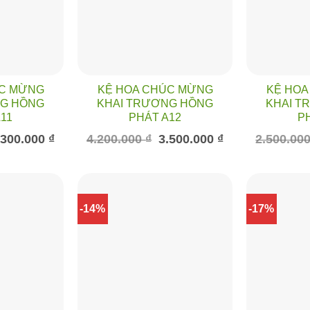
ÚC MỪNG
KỆ HOA CHÚC MỪNG
KỆ HOA
NG HỒNG
KHAI TRƯƠNG HỒNG
KHAI T
11
PHÁT A12
P
á
Giá
Giá
Giá
.300.000
₫
4.200.000
₫
3.500.000
₫
2.500.00
c
hiện
gốc
hiện
tại
là:
tại
500.000 ₫.
là:
4.200.000 ₫.
là:
1.300.000 ₫.
3.500.000 ₫.
-14%
-17%