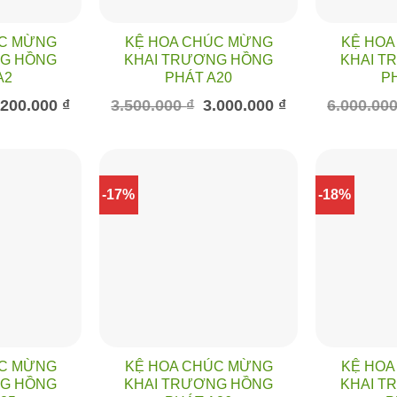
ÚC MỪNG
KỆ HOA CHÚC MỪNG
KỆ HOA
NG HỒNG
KHAI TRƯƠNG HỒNG
KHAI T
A2
PHÁT A20
P
á
Giá
Giá
Giá
.200.000
₫
3.500.000
₫
3.000.000
₫
6.000.00
c
hiện
gốc
hiện
tại
là:
tại
500.000 ₫.
là:
3.500.000 ₫.
là:
1.200.000 ₫.
3.000.000 ₫.
-17%
-18%
ÚC MỪNG
KỆ HOA CHÚC MỪNG
KỆ HOA
NG HỒNG
KHAI TRƯƠNG HỒNG
KHAI T