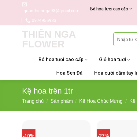
Skip
Bó hoa tươi cao cấp
quanthiennga93@gmail.com
to
content
0974956933
THIÊN NGA
Tìm
FLOWER
kiếm:
Bó hoa tươi cao cấp
Giỏ hoa tươi
Hoa Sen Đá
Hoa cưới cầm tay l
Kệ hoa trên 1tr
Trang chủ
/
Sản phẩm
/
Kệ Hoa Chúc Mừng
/
Kệ h
-10%
-27%