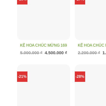
KỆ HOA CHÚC MỪNG 169
KỆ HOA CHÚC 
Giá
Giá
Gi
5.000.000
₫
4.500.000
₫
2.200.000
₫
1
gốc
hiện
gố
là:
tại
là:
5.000.000 ₫.
là:
2.
4.500.000 ₫.
-21%
-28%