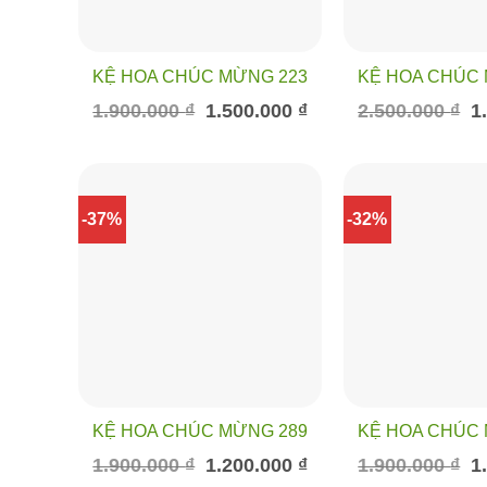
KỆ HOA CHÚC MỪNG 223
KỆ HOA CHÚC 
Giá
Giá
Gi
1.900.000
₫
1.500.000
₫
2.500.000
₫
1
gốc
hiện
gố
là:
tại
là:
1.900.000 ₫.
là:
2.
1.500.000 ₫.
-37%
-32%
KỆ HOA CHÚC MỪNG 289
KỆ HOA CHÚC 
Giá
Giá
Gi
1.900.000
₫
1.200.000
₫
1.900.000
₫
1
gốc
hiện
gố