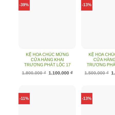
-39%
-13%
KỆ HOA CHÚC MỪNG
KỆ HOA CH
CỬA HÀNG KHAI
CỬA HÀNG
TRƯƠNG PHÁT LỘC 17
TRƯƠNG PHÁ
Giá
Giá
Gi
1.800.000
₫
1.100.000
₫
1.500.000
₫
1
gốc
hiện
gố
là:
tại
là:
1.800.000 ₫.
là:
1.
1.100.000 ₫.
-11%
-13%