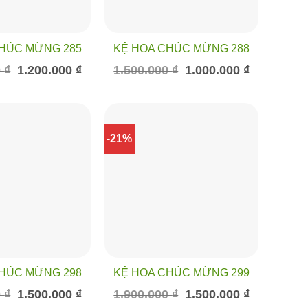
CHÚC MỪNG 285
KỆ HOA CHÚC MỪNG 288
Giá
Giá
Giá
Giá
0
₫
1.200.000
₫
1.500.000
₫
1.000.000
₫
gốc
hiện
gốc
hiện
là:
tại
là:
tại
1.900.000 ₫.
là:
1.500.000 ₫.
là:
1.200.000 ₫.
1.000.000 ₫.
-21%
CHÚC MỪNG 298
KỆ HOA CHÚC MỪNG 299
Giá
Giá
Giá
Giá
0
₫
1.500.000
₫
1.900.000
₫
1.500.000
₫
gốc
hiện
gốc
hiện