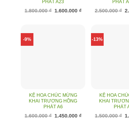
PHÁT A23
PHÁT A
Giá
Giá
Gi
1.800.000
₫
1.600.000
₫
2.500.000
₫
2
gốc
hiện
gố
là:
tại
là:
1.800.000 ₫.
là:
2.
1.600.000 ₫.
-9%
-13%
KỆ HOA CHÚC MỪNG
KỆ HOA CH
KHAI TRƯƠNG HỒNG
KHAI TRƯƠ
PHÁT A6
PHÁT 
Giá
Giá
Gi
1.600.000
₫
1.450.000
₫
1.500.000
₫
1
gốc
hiện
gố
là:
tại
là:
1.600.000 ₫.
là:
1.