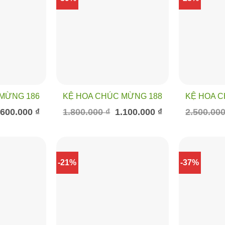
MỪNG 186
KỆ HOA CHÚC MỪNG 188
KỆ HOA 
á
Giá
Giá
Giá
.600.000
₫
1.800.000
₫
1.100.000
₫
2.500.00
c
hiện
gốc
hiện
tại
là:
tại
200.000 ₫.
là:
1.800.000 ₫.
là:
1.600.000 ₫.
1.100.000 ₫.
-21%
-37%