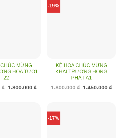
-19%
 CHÚC MỪNG
KỆ HOA CHÚC MỪNG
ƠNG HOA TƯƠI
KHAI TRƯƠNG HỒNG
22
PHÁT A1
Giá
Giá
Giá
Giá
0
₫
1.800.000
₫
1.800.000
₫
1.450.000
₫
gốc
hiện
gốc
hiện
là:
tại
là:
tại
2.100.000 ₫.
là:
1.800.000 ₫.
là:
1.800.000 ₫.
1.450.000 ₫.
-17%