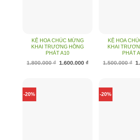
KỆ HOA CHÚC MỪNG
KỆ HOA CH
KHAI TRƯƠNG HỒNG
KHAI TRƯƠ
PHÁT A10
PHÁT A
Giá
Giá
Gi
1.800.000
₫
1.600.000
₫
1.500.000
₫
1
gốc
hiện
gố
là:
tại
là:
1.800.000 ₫.
là:
1.
1.600.000 ₫.
-20%
-20%