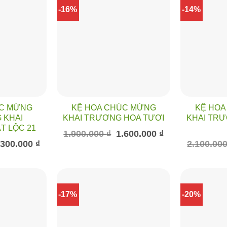
-16%
-14%
ÚC MỪNG
KỆ HOA CHÚC MỪNG
KỆ HOA
 KHAI
KHAI TRƯƠNG HOA TƯƠI
KHAI TRƯ
T LỘC 21
Giá
Giá
1.900.000
₫
1.600.000
₫
gốc
hiện
á
Giá
.300.000
₫
2.100.00
là:
tại
c
hiện
1.900.000 ₫.
là:
tại
1.600.000 ₫.
500.000 ₫.
là:
1.300.000 ₫.
-17%
-20%