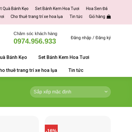
t Quà Bánh Kẹo
Set Bánh Kem Hoa Tươi
Hoa Sen Đá
ươi
Cho thuê trang trí xe hoa lụa
Tin tức
Giỏ hàng
Chăm sóc khách hàng
Đăng nhập / Đăng ký
0974.956.933
Quà Bánh Kẹo
Set Bánh Kem Hoa Tươi
ho thuê trang trí xe hoa lụa
Tin tức
-16%