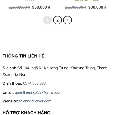
Giá
Giá
Giá
Giá
1.300.000
₫
950.000
₫
1.200.000
₫
900.000
₫
gốc
hiện
gốc
hiện
là:
tại
là:
tại
1.300.000 ₫.
là:
1.200.000 ₫.
là:
1
2
950.000 ₫.
900.0
THÔNG TIN LIÊN HỆ
Địa chỉ:
Số 10A, ngõ 61 Khương Trung, Khương Trung, Thanh
Xuân, Hà Nội
Điện thoại:
0974.956.933
Email:
quanthiennga93@gmail.com
Website:
thienngaflower.com
HỖ TRỢ KHÁCH HÀNG