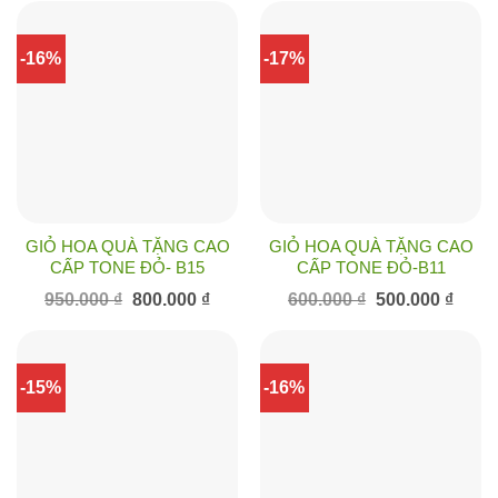
750.000 ₫.
là:
650.000 ₫.
là:
650.000 ₫.
500.00
-16%
-17%
GIỎ HOA QUÀ TẶNG CAO
GIỎ HOA QUÀ TẶNG CAO
CẤP TONE ĐỎ- B15
CẤP TONE ĐỎ-B11
Giá
Giá
Giá
Giá
950.000
₫
800.000
₫
600.000
₫
500.000
₫
gốc
hiện
gốc
hiện
là:
tại
là:
tại
950.000 ₫.
là:
600.000 ₫.
là:
800.000 ₫.
500.00
-15%
-16%