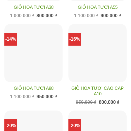
GIỎ HOA TƯƠI A38
GIỎ HOA TƯƠI A55
Giá
Giá
Giá
Giá
1.000.000
₫
800.000
₫
1.100.000
₫
900.000
₫
gốc
hiện
gốc
hiện
là:
tại
là:
tại
1.000.000 ₫.
là:
1.100.000 ₫.
là:
800.000 ₫.
900.0
-14%
-16%
GIỎ HOA TƯƠI A88
GIỎ HOA TƯƠI CAO CẤP
A10
Giá
Giá
1.100.000
₫
950.000
₫
gốc
hiện
Giá
Giá
950.000
₫
800.000
₫
là:
tại
gốc
hiện
1.100.000 ₫.
là:
là:
tại
950.000 ₫.
950.000 ₫.
là:
800.00
-20%
-20%