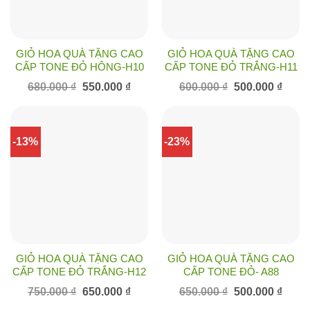
GIỎ HOA QUÀ TẶNG CAO
GIỎ HOA QUÀ TẶNG CAO
CẤP TONE ĐỎ HÔNG-H10
CẤP TONE ĐỎ TRẮNG-H11
Giá
Giá
Giá
Giá
680.000
₫
550.000
₫
600.000
₫
500.000
₫
gốc
hiện
gốc
hiện
là:
tại
là:
tại
680.000 ₫.
là:
600.000 ₫.
là:
550.000 ₫.
500.00
-13%
-23%
GIỎ HOA QUÀ TẶNG CAO
GIỎ HOA QUÀ TẶNG CAO
CẤP TONE ĐỎ TRẮNG-H12
CẤP TONE ĐỎ- A88
Giá
Giá
Giá
Giá
750.000
₫
650.000
₫
650.000
₫
500.000
₫
gốc
hiện
gốc
hiện
là:
tại
là:
tại