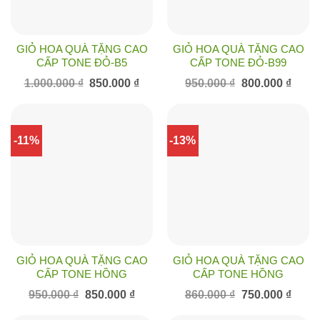
GIỎ HOA QUÀ TẶNG CAO
GIỎ HOA QUÀ TẶNG CAO
CẤP TONE ĐỎ-B5
CẤP TONE ĐỎ-B99
Giá
Giá
Giá
Giá
1.000.000
₫
850.000
₫
950.000
₫
800.000
₫
gốc
hiện
gốc
hiện
là:
tại
là:
tại
1.000.000 ₫.
là:
950.000 ₫.
là:
850.000 ₫.
800.00
-11%
-13%
GIỎ HOA QUÀ TẶNG CAO
GIỎ HOA QUÀ TẶNG CAO
CẤP TONE HỒNG
CẤP TONE HỒNG
Giá
Giá
Giá
Giá
950.000
₫
850.000
₫
860.000
₫
750.000
₫
gốc
hiện
gốc
hiện
là:
tại
là:
tại