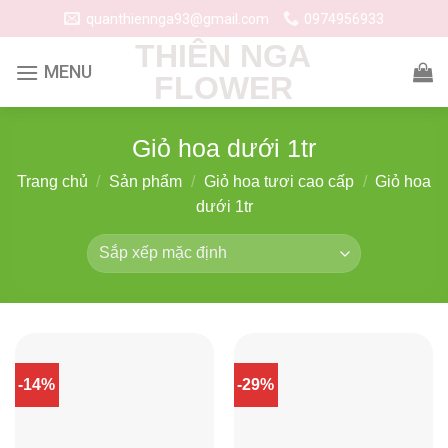
Skip
quanthiennga93@gmail.com
0974956933
to
THIÊN NGA
content
FLOWER
Giỏ hoa dưới 1tr
Trang chủ
/
Sản phẩm
/
Giỏ hoa tươi cao cấp
/
Giỏ hoa
dưới 1tr
-14%
-29%