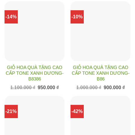
700.000 ₫.
là:
980.000 ₫.
là:
600.000 ₫.
850.00
-14%
-10%
GIỎ HOA QUÀ TẶNG CAO
GIỎ HOA QUÀ TẶNG CAO
CẤP TONE XANH DƯƠNG-
CẤP TONE XANH DƯƠNG-
B8386
B86
Giá
Giá
Giá
Giá
1.100.000
₫
950.000
₫
1.000.000
₫
900.000
₫
gốc
hiện
gốc
hiện
là:
tại
là:
tại
1.100.000 ₫.
là:
1.000.000 ₫.
là:
950.000 ₫.
900.0
-21%
-42%