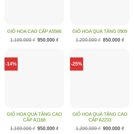
GIỎ HOA CAO CẤP A5566
GIỎ HOA QUÀ TẶNG 0909
Giá
Giá
Giá
Giá
1.100.000
₫
950.000
₫
1.200.000
₫
850.000
₫
gốc
hiện
gốc
hiện
là:
tại
là:
tại
1.100.000 ₫.
là:
1.200.000 ₫.
là:
950.000 ₫.
850.0
-14%
-25%
GIỎ HOA QUÀ TẶNG CAO
GIỎ HOA QUÀ TẶNG CAO
CẤP A1168
CẤP A2233
Giá
Giá
Giá
Giá
1.100.000
₫
950.000
₫
1.200.000
₫
900.000
₫
gốc
hiện
gốc
hiện