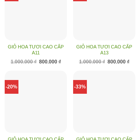
GIỎ HOA TƯƠI CAO CẤP
GIỎ HOA TƯƠI CAO CẤP
A11
A13
Giá
Giá
Giá
Giá
1.000.000
₫
800.000
₫
1.000.000
₫
800.000
₫
gốc
hiện
gốc
hiện
là:
tại
là:
tại
1.000.000 ₫.
là:
1.000.000 ₫.
là:
800.000 ₫.
800.0
-20%
-33%
GIỎ HOA TƯƠI CAO CẤP
GIỎ HOA TƯƠI CAO CẤP