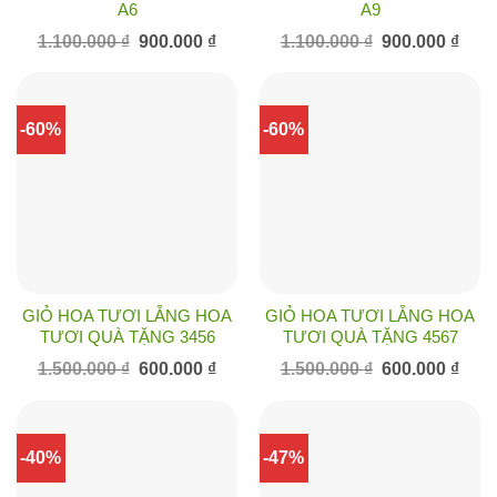
A6
A9
Giá
Giá
Giá
Giá
1.100.000
₫
900.000
₫
1.100.000
₫
900.000
₫
gốc
hiện
gốc
hiện
là:
tại
là:
tại
1.100.000 ₫.
là:
1.100.000 ₫.
là:
900.000 ₫.
900.0
-60%
-60%
GIỎ HOA TƯƠI LẴNG HOA
GIỎ HOA TƯƠI LẴNG HOA
TƯƠI QUÀ TẶNG 3456
TƯƠI QUÀ TẶNG 4567
Giá
Giá
Giá
Giá
1.500.000
₫
600.000
₫
1.500.000
₫
600.000
₫
gốc
hiện
gốc
hiện
là:
tại
là:
tại
1.500.000 ₫.
là:
1.500.000 ₫.
là:
600.000 ₫.
600.0
-40%
-47%