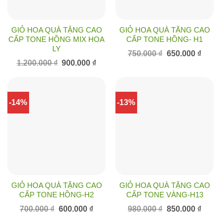
GIỎ HOA QUÀ TẶNG CAO
GIỎ HOA QUÀ TẶNG CAO
CẤP TONE HỒNG MIX HOA
CẤP TONE HỒNG- H1
LY
Giá
Giá
750.000
₫
650.000
₫
gốc
hiện
Giá
Giá
1.200.000
₫
900.000
₫
là:
tại
gốc
hiện
750.000 ₫.
là:
là:
tại
650.00
1.200.000 ₫.
là:
900.000 ₫.
-14%
-13%
GIỎ HOA QUÀ TẶNG CAO
GIỎ HOA QUÀ TẶNG CAO
CẤP TONE HỒNG-H2
CẤP TONE VÀNG-H13
Giá
Giá
Giá
Giá
700.000
₫
600.000
₫
980.000
₫
850.000
₫
gốc
hiện
gốc
hiện
là:
tại
là:
tại