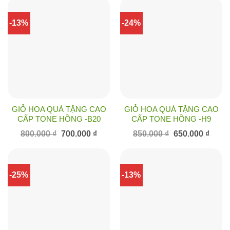
950.000 ₫.
là:
860.000 ₫.
là:
850.000 ₫.
750.00
-13%
-24%
GIỎ HOA QUÀ TẶNG CAO
GIỎ HOA QUÀ TẶNG CAO
CẤP TONE HỒNG -B20
CẤP TONE HỒNG -H9
Giá
Giá
Giá
Giá
800.000
₫
700.000
₫
850.000
₫
650.000
₫
gốc
hiện
gốc
hiện
là:
tại
là:
tại
800.000 ₫.
là:
850.000 ₫.
là:
700.000 ₫.
650.00
-25%
-13%