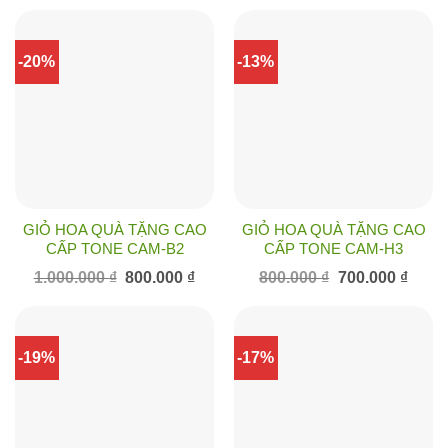
là:
tại
là:
tại
1.100.000 ₫.
là:
1.200.000 ₫.
là:
950.000 ₫.
900.0
-20%
-13%
GIỎ HOA QUÀ TẶNG CAO
GIỎ HOA QUÀ TẶNG CAO
CẤP TONE CAM-B2
CẤP TONE CAM-H3
Giá
Giá
Giá
Giá
1.000.000
₫
800.000
₫
800.000
₫
700.000
₫
gốc
hiện
gốc
hiện
là:
tại
là:
tại
1.000.000 ₫.
là:
800.000 ₫.
là:
800.000 ₫.
700.00
-19%
-17%