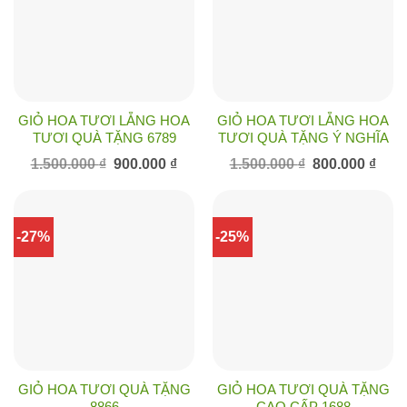
GIỎ HOA TƯƠI LẴNG HOA
GIỎ HOA TƯƠI LẴNG HOA
TƯƠI QUÀ TẶNG 6789
TƯƠI QUÀ TẶNG Ý NGHĨA
Giá
Giá
Giá
Giá
1.500.000
₫
900.000
₫
1.500.000
₫
800.000
₫
gốc
hiện
gốc
hiện
là:
tại
là:
tại
1.500.000 ₫.
là:
1.500.000 ₫.
là:
900.000 ₫.
800.0
-27%
-25%
GIỎ HOA TƯƠI QUÀ TẶNG
GIỎ HOA TƯƠI QUÀ TẶNG
8866
CAO CẤP 1688