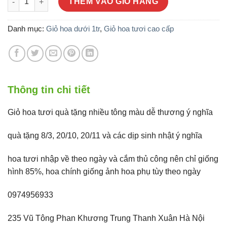
là:
tại
THÊM VÀO GIỎ HÀNG
1.500.000 ₫.
là:
800.000 ₫.
Danh mục:
Giỏ hoa dưới 1tr
,
Giỏ hoa tươi cao cấp
Thông tin chi tiết
Giỏ hoa tươi quà tặng nhiều tông màu dễ thương ý nghĩa
quà tặng 8/3, 20/10, 20/11 và các dịp sinh nhật ý nghĩa
hoa tươi nhập về theo ngày và cắm thủ công nên chỉ giống
hình 85%, hoa chính giống ảnh hoa phụ tùy theo ngày
0974956933
235 Vũ Tông Phan Khương Trung Thanh Xuân Hà Nội