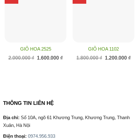
GIỎ HOA 2525
GIỎ HOA 1102
Giá
Giá
Giá
Giá
2.000.000
₫
1.600.000
₫
1.800.000
₫
1.200.000
₫
gốc
hiện
gốc
hiện
là:
tại
là:
tại
2.000.000 ₫.
là:
1.800.000 ₫.
là:
1.600.000 ₫.
1.20
THÔNG TIN LIÊN HỆ
Địa chỉ:
Số 10A, ngõ 61 Khương Trung, Khương Trung, Thanh
Xuân, Hà Nội
Điện thoại:
0974.956.933