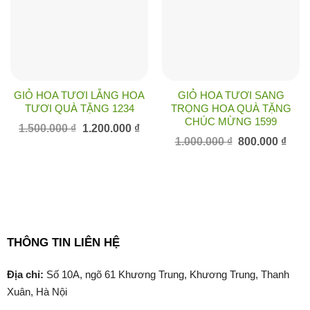
GIỎ HOA TƯƠI LẴNG HOA
GIỎ HOA TƯƠI SANG
TƯƠI QUÀ TẶNG 1234
TRỌNG HOA QUÀ TẶNG
CHÚC MỪNG 1599
Giá
Giá
1.500.000
₫
1.200.000
₫
gốc
hiện
Giá
Giá
1.000.000
₫
800.000
₫
là:
tại
gốc
hiện
1.500.000 ₫.
là:
là:
tại
1.200.000 ₫.
1.000.000 ₫.
là:
800.0
THÔNG TIN LIÊN HỆ
Địa chỉ:
Số 10A, ngõ 61 Khương Trung, Khương Trung, Thanh
Xuân, Hà Nội