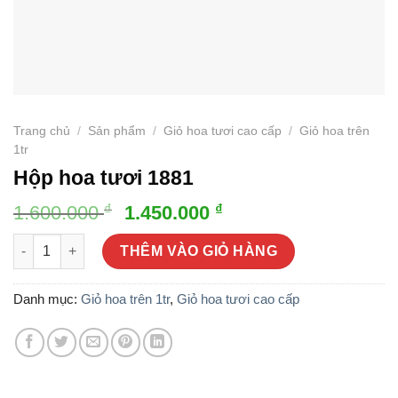
Trang chủ
/
Sản phẩm
/
Giỏ hoa tươi cao cấp
/
Giỏ hoa trên
1tr
Hộp hoa tươi 1881
Giá
Giá
₫
₫
1.600.000
1.450.000
gốc
hiện
Hộp hoa tươi 1881 số lượng
là:
tại
THÊM VÀO GIỎ HÀNG
1.600.000 ₫.
là:
1.450.000 ₫.
Danh mục:
Giỏ hoa trên 1tr
,
Giỏ hoa tươi cao cấp