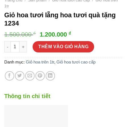
Trang chủ
/
Sản phẩm
/
Giỏ hoa tươi cao cấp
/
Giỏ hoa trên
1tr
Giỏ hoa tươi lẵng hoa tươi quà tặng
1234
Giá
Giá
₫
₫
1.500.000
1.200.000
gốc
hiện
Giỏ hoa tươi lẵng hoa tươi quà tặng 1234 số lượng
là:
tại
THÊM VÀO GIỎ HÀNG
1.500.000 ₫.
là:
1.200.000 ₫.
Danh mục:
Giỏ hoa trên 1tr
,
Giỏ hoa tươi cao cấp
Thông tin chi tiết