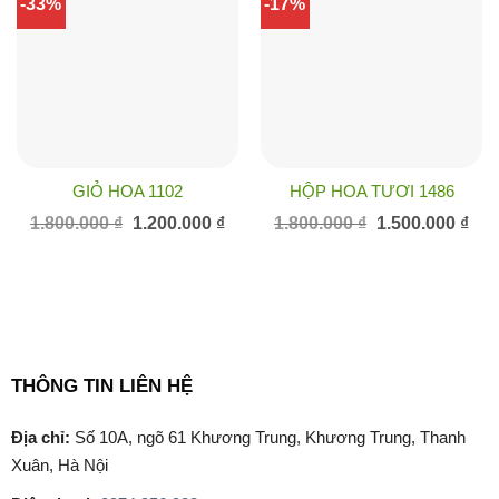
-33%
-17%
GIỎ HOA 1102
HỘP HOA TƯƠI 1486
Giá
Giá
Giá
Giá
1.800.000
₫
1.200.000
₫
1.800.000
₫
1.500.000
₫
gốc
hiện
gốc
hiện
là:
tại
là:
tại
1.800.000 ₫.
là:
1.800.000 ₫.
là:
1.200.000 ₫.
1.50
THÔNG TIN LIÊN HỆ
Địa chỉ:
Số 10A, ngõ 61 Khương Trung, Khương Trung, Thanh
Xuân, Hà Nội