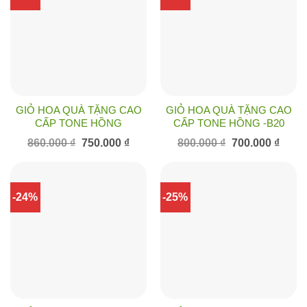
GIỎ HOA QUÀ TẶNG CAO
GIỎ HOA QUÀ TẶNG CAO
CẤP TONE HỒNG
CẤP TONE HỒNG -B20
Giá
Giá
Giá
Giá
860.000
₫
750.000
₫
800.000
₫
700.000
₫
gốc
hiện
gốc
hiện
là:
tại
là:
tại
860.000 ₫.
là:
800.000 ₫.
là:
750.000 ₫.
700.00
-24%
-25%