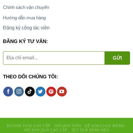
Chính sách vận chuyển
Hướng dẫn mua hàng
Đăng ký cộng tác viên
ĐĂNG KÝ TƯ VẤN:
THEO DÕI CHÚNG TÔI:
BÓ HOA TƯƠI CAO CẤP
GIỎ HOA TƯƠI
KỆ HOA CHÚC MỪNG
GIỎ HOA QUẢ CAO CẤP
SET QUÀ BÁNH KẸO