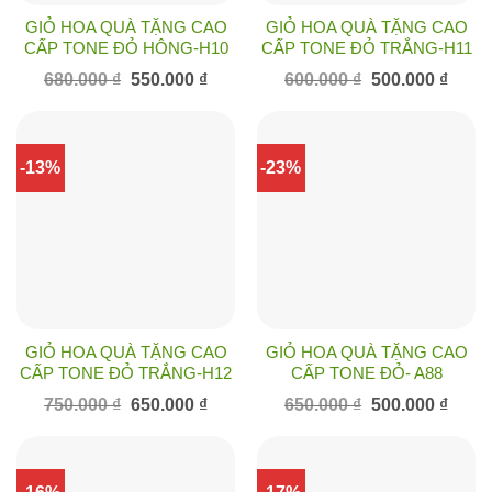
GIỎ HOA QUÀ TẶNG CAO
GIỎ HOA QUÀ TẶNG CAO
CẤP TONE ĐỎ HÔNG-H10
CẤP TONE ĐỎ TRẮNG-H11
Giá
Giá
Giá
Giá
680.000
₫
550.000
₫
600.000
₫
500.000
₫
gốc
hiện
gốc
hiện
là:
tại
là:
tại
680.000 ₫.
là:
600.000 ₫.
là:
550.000 ₫.
500.00
-13%
-23%
GIỎ HOA QUÀ TẶNG CAO
GIỎ HOA QUÀ TẶNG CAO
CẤP TONE ĐỎ TRẮNG-H12
CẤP TONE ĐỎ- A88
Giá
Giá
Giá
Giá
750.000
₫
650.000
₫
650.000
₫
500.000
₫
gốc
hiện
gốc
hiện
là:
tại
là:
tại
750.000 ₫.
là:
650.000 ₫.
là:
650.000 ₫.
500.00