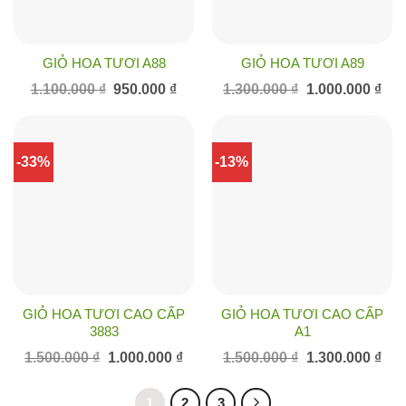
GIỎ HOA TƯƠI A88
GIỎ HOA TƯƠI A89
Giá
Giá
Giá
Giá
1.100.000
₫
950.000
₫
1.300.000
₫
1.000.000
₫
gốc
hiện
gốc
hiện
là:
tại
là:
tại
1.100.000 ₫.
là:
1.300.000 ₫.
là:
950.000 ₫.
1.00
-33%
-13%
GIỎ HOA TƯƠI CAO CẤP
GIỎ HOA TƯƠI CAO CẤP
3883
A1
Giá
Giá
Giá
Giá
1.500.000
₫
1.000.000
₫
1.500.000
₫
1.300.000
₫
gốc
hiện
gốc
hiện
là:
tại
là:
tại
1.500.000 ₫.
là:
1.500.000 ₫.
là:
1
2
3
1.000.000 ₫.
1.30