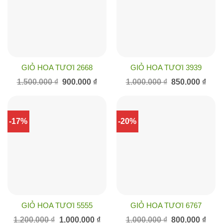
GIỎ HOA TƯƠI 2668
GIỎ HOA TƯƠI 3939
Giá
Giá
Giá
Giá
1.500.000
₫
900.000
₫
1.000.000
₫
850.000
₫
gốc
hiện
gốc
hiện
là:
tại
là:
tại
1.500.000 ₫.
là:
1.000.000 ₫.
là:
900.000 ₫.
850.0
-17%
-20%
GIỎ HOA TƯƠI 5555
GIỎ HOA TƯƠI 6767
Giá
Giá
Giá
Giá
1.200.000
₫
1.000.000
₫
1.000.000
₫
800.000
₫