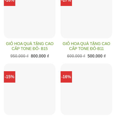
-16%
-17%
GIỎ HOA QUÀ TẶNG CAO
GIỎ HOA QUÀ TẶNG CAO
CẤP TONE ĐỎ- B15
CẤP TONE ĐỎ-B11
Giá
Giá
Giá
Giá
950.000
₫
800.000
₫
600.000
₫
500.000
₫
gốc
hiện
gốc
hiện
là:
tại
là:
tại
950.000 ₫.
là:
600.000 ₫.
là:
800.000 ₫.
500.00
-15%
-16%