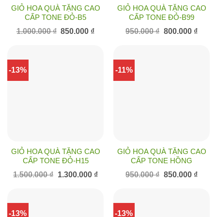
GIỎ HOA QUÀ TẶNG CAO
GIỎ HOA QUÀ TẶNG CAO
CẤP TONE ĐỎ-B5
CẤP TONE ĐỎ-B99
Giá
Giá
Giá
Giá
1.000.000
₫
850.000
₫
950.000
₫
800.000
₫
gốc
hiện
gốc
hiện
là:
tại
là:
tại
1.000.000 ₫.
là:
950.000 ₫.
là:
850.000 ₫.
800.00
-13%
-11%
GIỎ HOA QUÀ TẶNG CAO
GIỎ HOA QUÀ TẶNG CAO
CẤP TONE ĐỎ-H15
CẤP TONE HỒNG
Giá
Giá
Giá
Giá
1.500.000
₫
1.300.000
₫
950.000
₫
850.000
₫
gốc
hiện
gốc
hiện
là:
tại
là:
tại
1.500.000 ₫.
là:
950.000 ₫.
là:
1.300.000 ₫.
850.00
-13%
-13%