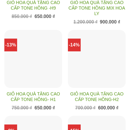
GIỎ HOA QUÀ TẶNG CAO
GIỎ HOA QUÀ TẶNG CAO
CẤP TONE HỒNG -H9
CẤP TONE HỒNG MIX HOA
LY
Giá
Giá
850.000
₫
650.000
₫
gốc
hiện
Giá
Giá
1.200.000
₫
900.000
₫
là:
tại
gốc
hiện
850.000 ₫.
là:
là:
tại
650.000 ₫.
1.200.000 ₫.
là:
900.0
-13%
-14%
GIỎ HOA QUÀ TẶNG CAO
GIỎ HOA QUÀ TẶNG CAO
CẤP TONE HỒNG- H1
CẤP TONE HỒNG-H2
Giá
Giá
Giá
Giá
750.000
₫
650.000
₫
700.000
₫
600.000
₫
gốc
hiện
gốc
hiện
là:
tại
là:
tại
750.000 ₫.
là:
700.000 ₫.
là:
650.000 ₫.
600.00