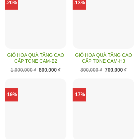
-20%
-13%
GIỎ HOA QUÀ TẶNG CAO
GIỎ HOA QUÀ TẶNG CAO
CẤP TONE CAM-B2
CẤP TONE CAM-H3
Giá
Giá
Giá
Giá
1.000.000
₫
800.000
₫
800.000
₫
700.000
₫
gốc
hiện
gốc
hiện
là:
tại
là:
tại
1.000.000 ₫.
là:
800.000 ₫.
là:
800.000 ₫.
700.00
-19%
-17%