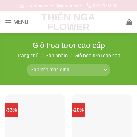
Skip
quanthiennga93@gmail.com
0974956933
to
THIÊN NGA
content
FLOWER
Giỏ hoa tươi cao cấp
Trang chủ
/
Sản phẩm
/
Giỏ hoa tươi cao cấp
-33%
-20%