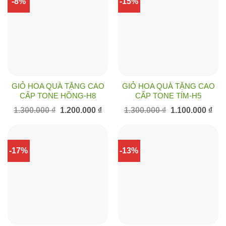
-8%
-15%
GIỎ HOA QUÀ TẶNG CAO
GIỎ HOA QUÀ TẶNG CAO
CẤP TONE HỒNG-H8
CẤP TONE TÍM-H5
Giá
Giá
Giá
Giá
1.300.000
₫
1.200.000
₫
1.300.000
₫
1.100.000
₫
gốc
hiện
gốc
hiện
là:
tại
là:
tại
1.300.000 ₫.
là:
1.300.000 ₫.
là:
1.200.000 ₫.
1.10
-17%
-13%