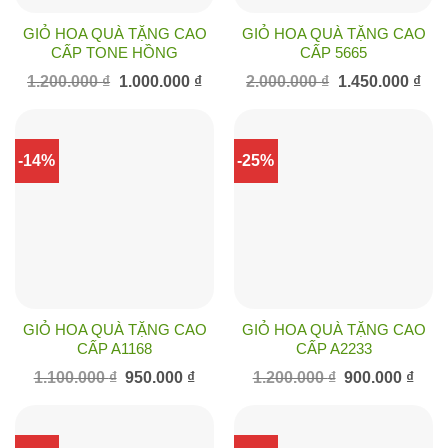
GIỎ HOA QUÀ TẶNG CAO
GIỎ HOA QUÀ TẶNG CAO
CẤP TONE HỒNG
CẤP 5665
Giá
Giá
Giá
Giá
1.200.000
₫
1.000.000
₫
2.000.000
₫
1.450.000
₫
gốc
hiện
gốc
hiện
là:
tại
là:
tại
1.200.000 ₫.
là:
2.000.000 ₫.
là:
1.000.000 ₫.
1.45
-14%
-25%
GIỎ HOA QUÀ TẶNG CAO
GIỎ HOA QUÀ TẶNG CAO
CẤP A1168
CẤP A2233
Giá
Giá
Giá
Giá
1.100.000
₫
950.000
₫
1.200.000
₫
900.000
₫
gốc
hiện
gốc
hiện
là:
tại
là:
tại
1.100.000 ₫.
là:
1.200.000 ₫.
là:
950.000 ₫.
900.0