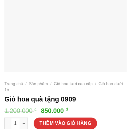
Trang chủ
/
Sản phẩm
/
Giỏ hoa tươi cao cấp
/
Giỏ hoa dưới
1tr
Giỏ hoa quà tặng 0909
Giá
Giá
₫
₫
1.200.000
850.000
gốc
hiện
Giỏ hoa quà tặng 0909 số lượng
là:
tại
THÊM VÀO GIỎ HÀNG