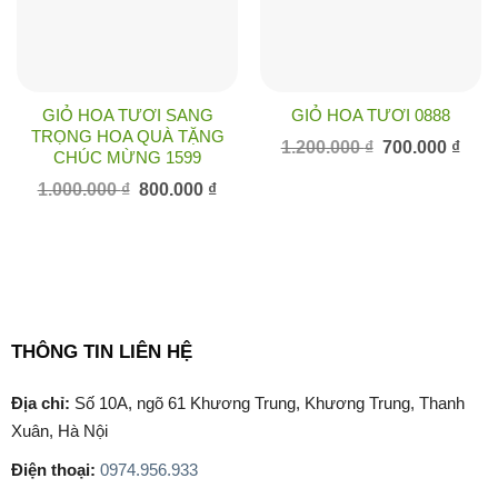
GIỎ HOA TƯƠI SANG
GIỎ HOA TƯƠI 0888
TRỌNG HOA QUÀ TẶNG
Giá
Giá
1.200.000
₫
700.000
₫
CHÚC MỪNG 1599
gốc
hiện
là:
tại
Giá
Giá
1.000.000
₫
800.000
₫
1.200.000 ₫.
là:
gốc
hiện
700.0
là:
tại
1.000.000 ₫.
là:
800.000 ₫.
THÔNG TIN LIÊN HỆ
Địa chỉ:
Số 10A, ngõ 61 Khương Trung, Khương Trung, Thanh
Xuân, Hà Nội
Điện thoại:
0974.956.933