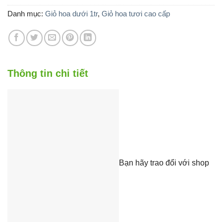
1.200.000 ₫.
là:
850.000 ₫.
Danh mục:
Giỏ hoa dưới 1tr
,
Giỏ hoa tươi cao cấp
Thông tin chi tiết
Bạn hãy trao đổi với shop