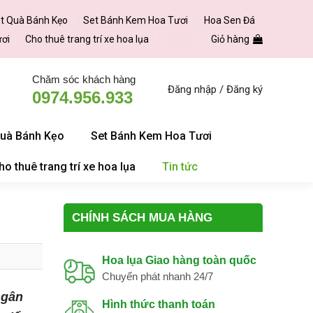
t Quà Bánh Kẹo
Set Bánh Kem Hoa Tươi
Hoa Sen Đá
ươi
Cho thuê trang trí xe hoa lụa
Tin tức
Giỏ hàng
Chăm sóc khách hàng
Đăng nhập / Đăng ký
0974.956.933
Quà Bánh Kẹo
Set Bánh Kem Hoa Tươi
ho thuê trang trí xe hoa lụa
Tin tức
CHÍNH SÁCH MUA HÀNG
Hoa lụa Giao hàng toàn quốc
Chuyển phát nhanh 24/7
ngân
Hình thức thanh toán