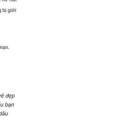
 bị giới
 mạn.
vẻ đẹp
ếu bạn
 dâu