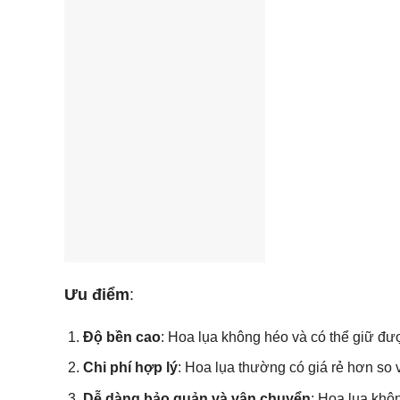
Ưu điểm
:
Độ bền cao
: Hoa lụa không héo và có thể giữ đư
Chi phí hợp lý
: Hoa lụa thường có giá rẻ hơn so v
Dễ dàng bảo quản và vận chuyển
: Hoa lụa khô