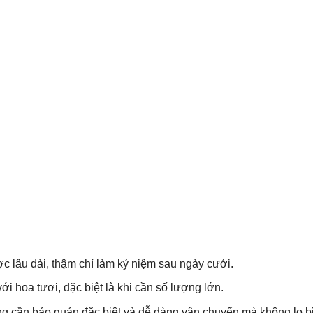
ợc lâu dài, thậm chí làm kỷ niệm sau ngày cưới.
ới hoa tươi, đặc biệt là khi cần số lượng lớn.
ng cần bảo quản đặc biệt và dễ dàng vận chuyển mà không lo bị