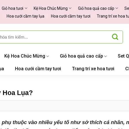
Giỏ hoa tươi
Kệ Hoa Chúc Mừng
Giỏ hoa quả cao cấp
Se
Hoa cưới cầm tay lụa
Hoa cưới cầm tay tươi
Trang trí xe hoa t
Kệ Hoa Chúc Mừng
Giỏ hoa quả cao cấp
Set 
ụa
Hoa cưới cầm tay tươi
Trang trí xe hoa tươi
C
y Hoa Lụa?
a phụ thuộc vào nhiều yếu tố như sở thích cá nhân, 