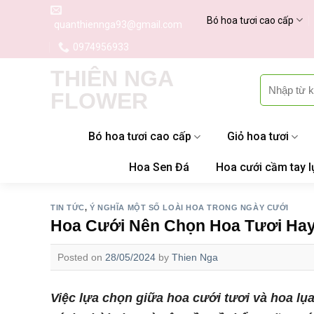
Skip
Bó hoa tươi cao cấp
quanthiennga93@gmail.com
to
content
0974956933
THIÊN NGA
Tìm
FLOWER
kiếm:
Bó hoa tươi cao cấp
Giỏ hoa tươi
Hoa Sen Đá
Hoa cưới cầm tay l
TIN TỨC
,
Ý NGHĨA MỘT SỐ LOÀI HOA TRONG NGÀY CƯỚI
Hoa Cưới Nên Chọn Hoa Tươi Ha
Posted on
28/05/2024
by
Thien Nga
Việc lựa chọn giữa hoa cưới tươi và hoa lụ