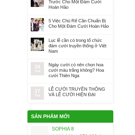
Trước Cho Một Đám Cưới
Hoàn Hảo
5 Việc Chú Rể Cần Chuẩn Bị
Cho Một Đám Cưới Hoàn Hảo
Lục lễ cần có trong tổ chức
đám cưới truyền thống ở Việt
Nam
Ngày cưới có nên chọn hoa
24
cưới màu trắng không? Hoa
Th4
cưới Thiên Nga
LỄ CƯỚI TRUYỀN THỐNG
17
VÀ LỄ CƯỚI HIỆN ĐẠI
Th4
SẢN PHẨM MỚI
SOPHIA 8