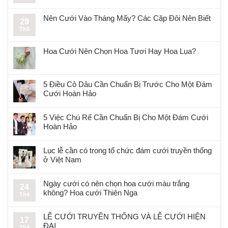
Nên Cưới Vào Tháng Mấy? Các Cặp Đôi Nên Biết
29
Th5
Hoa Cưới Nên Chọn Hoa Tươi Hay Hoa Lụa?
5 Điều Cô Dâu Cần Chuẩn Bị Trước Cho Một Đám
Cưới Hoàn Hảo
5 Việc Chú Rể Cần Chuẩn Bị Cho Một Đám Cưới
Hoàn Hảo
Lục lễ cần có trong tổ chức đám cưới truyền thống
ở Việt Nam
Ngày cưới có nên chọn hoa cưới màu trắng
24
không? Hoa cưới Thiên Nga
Th4
LỄ CƯỚI TRUYỀN THỐNG VÀ LỄ CƯỚI HIỆN
17
ĐẠI
Th4