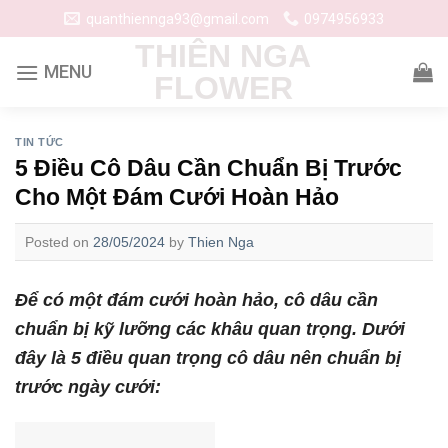
Skip
quanthiennga93@gmail.com
0974956933
to
THIÊN NGA
content
FLOWER
TIN TỨC
5 Điều Cô Dâu Cần Chuẩn Bị Trước
Cho Một Đám Cưới Hoàn Hảo
Posted on
28/05/2024
by
Thien Nga
Để có một đám cưới hoàn hảo, cô dâu cần
chuẩn bị kỹ lưỡng các khâu quan trọng. Dưới
đây là 5 điều quan trọng cô dâu nên chuẩn bị
trước ngày cưới: