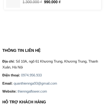
Giá
Giá
1.300.000
₫
990.000
₫
1.000.000 ₫.
gốc
hiện
là:
tại
1.300.000 ₫.
là:
990.000 ₫.
THÔNG TIN LIÊN HỆ
Địa chỉ:
Số 10A, ngõ 61 Khương Trung, Khương Trung, Thanh
Xuân, Hà Nội
Điện thoại:
0974.956.933
Email:
quanthiennga93@gmail.com
Website:
thienngaflower.com
HỖ TRỢ KHÁCH HÀNG