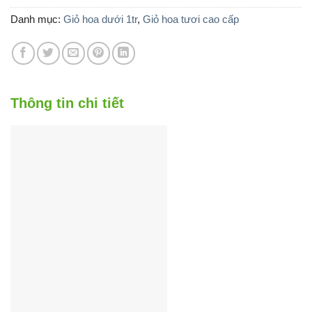
900.000 ₫.
là:
800.000 ₫.
Danh mục:
Giỏ hoa dưới 1tr
,
Giỏ hoa tươi cao cấp
Thông tin chi tiết