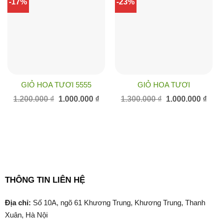
-17%
-23%
GIỎ HOA TƯƠI 5555
GIỎ HOA TƯƠI
Giá
Giá
Giá
Giá
1.200.000
₫
1.000.000
₫
1.300.000
₫
1.000.000
₫
gốc
hiện
gốc
hiện
là:
tại
là:
tại
1.200.000 ₫.
là:
1.300.000 ₫.
là:
1.000.000 ₫.
1.00
THÔNG TIN LIÊN HỆ
Địa chỉ:
Số 10A, ngõ 61 Khương Trung, Khương Trung, Thanh
Xuân, Hà Nội