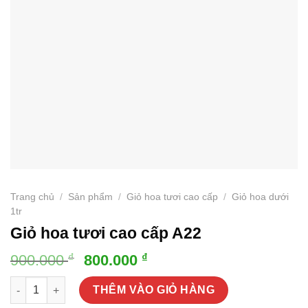
Trang chủ
/
Sản phẩm
/
Giỏ hoa tươi cao cấp
/
Giỏ hoa dưới
1tr
Giỏ hoa tươi cao cấp A22
Giá
Giá
₫
₫
900.000
800.000
gốc
hiện
Giỏ hoa tươi cao cấp A22 số lượng
là:
tại
THÊM VÀO GIỎ HÀNG