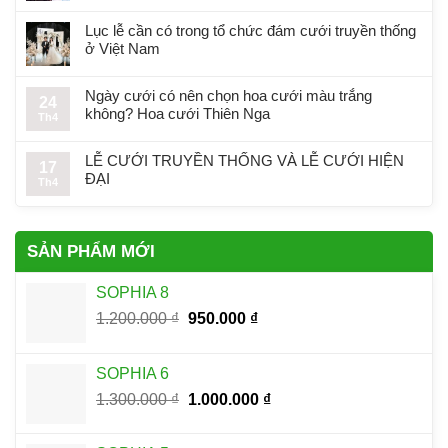
Lục lễ cần có trong tổ chức đám cưới truyền thống
ở Việt Nam
Ngày cưới có nên chọn hoa cưới màu trắng
24
không? Hoa cưới Thiên Nga
Th4
LỄ CƯỚI TRUYỀN THỐNG VÀ LỄ CƯỚI HIỆN
17
ĐẠI
Th4
SẢN PHẨM MỚI
SOPHIA 8
Giá
Giá
1.200.000
₫
950.000
₫
gốc
hiện
là:
tại
SOPHIA 6
1.200.000 ₫.
là:
Giá
Giá
1.300.000
₫
1.000.000
₫
950.000 ₫.
gốc
hiện
là:
tại