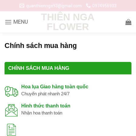
Skip
quanthiennga93@gmail.com
0974956933
to
THIÊN NGA
content
FLOWER
Chính sách mua hàng
CHÍNH SÁCH MUA HÀNG
Hoa lụa Giao hàng toàn quốc
Chuyển phát nhanh 24/7
Hình thức thanh toán
Nhận hoa thanh toán