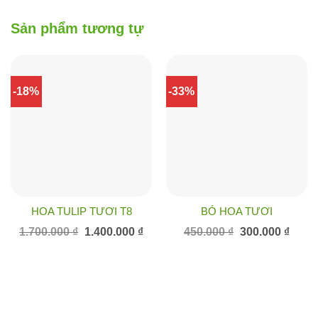
Sản phẩm tương tự
-18%
-33%
HOA TULIP TƯƠI T8
BÓ HOA TƯƠI
Giá
Giá
Giá
Giá
1.700.000
₫
1.400.000
₫
450.000
₫
300.000
₫
gốc
hiện
gốc
hiện
là:
tại
là:
tại
1.700.000 ₫.
là:
450.000 ₫.
là:
1.400.000 ₫.
300.00