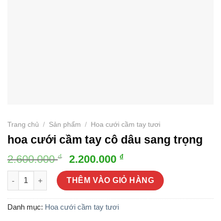
Trang chủ
/
Sản phẩm
/
Hoa cưới cầm tay tươi
hoa cưới cầm tay cô dâu sang trọng
Giá
Giá
₫
₫
2.600.000
2.200.000
gốc
hiện
hoa cưới cầm tay cô dâu sang trọng số lượng
là:
tại
THÊM VÀO GIỎ HÀNG
2.600.000 ₫.
là:
2.200.000 ₫.
Danh mục:
Hoa cưới cầm tay tươi