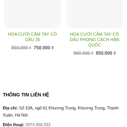
HOA CƯỚI CẦM TAY CÔ
HOA CƯỚI CẦM TAY CÔ
DÂU 35
DÂU PHONG CÁCH HÀN
QUỐC
Giá
Giá
850.000
₫
750.000
₫
gốc
hiện
Giá
Giá
960.000
₫
850.000
₫
là:
tại
gốc
hiện
850.000 ₫.
là:
là:
tại
750.000 ₫.
960.000 ₫.
là:
850.00
THÔNG TIN LIÊN HỆ
Địa chỉ:
Số 10A, ngõ 61 Khương Trung, Khương Trung, Thanh
Xuân, Hà Nội
Điện thoại:
0974.956.933