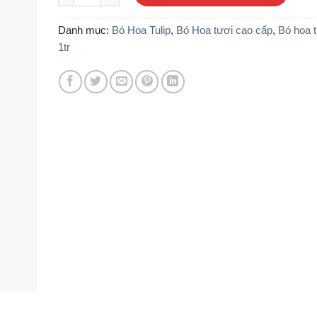
1.650.000 ₫.
là:
1.400.000 ₫.
Danh mục:
Bó Hoa Tulip
,
Bó Hoa tươi cao cấp
,
Bó hoa t
1tr