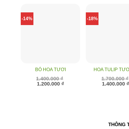
-14%
-18%
BÓ HOA TƯƠI
HOA TULIP TƯƠ
1.400.000
₫
1.700.000
₫
Giá
Giá
Giá
1.200.000
₫
1.400.000
gốc
hiện
gốc
là:
tại
là:
1.400.000 ₫.
là:
1.700.000 ₫.
1.200.000 ₫.
THÔNG T