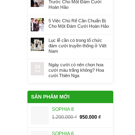
Trước Cho Một Đám Cưới
Hoàn Hảo
5 Việc Chú Rể Cần Chuẩn Bị
Cho Một Đám Cưới Hoàn Hảo
Lục lễ cần có trong tổ chức
đám cưới truyền thống ở Việt
Nam
Ngày cưới có nên chọn hoa
24
cưới màu trắng không? Hoa
Th4
cưới Thiên Nga
SẢN PHẨM MỚI
SOPHIA 8
Giá
Giá
1.200.000
₫
950.000
₫
gốc
hiện
là:
tại
SOPHIA 6