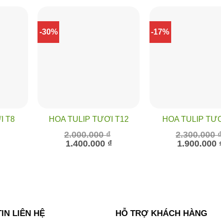
-30%
-17%
I T8
HOA TULIP TƯƠI T12
HOA TULIP TƯƠ
2.000.000
₫
2.300.000
Giá
Giá
Giá
Giá
₫
1.400.000
₫
1.900.000
hiện
gốc
hiện
gốc
tại
là:
tại
là:
là:
2.000.000 ₫.
là:
2.300.000 ₫.
1.400.000 ₫.
1.400.000 ₫.
IN LIÊN HỆ
HỖ TRỢ KHÁCH HÀNG