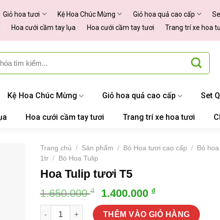
Giỏ hoa tươi
Kệ Hoa Chúc Mừng
Giỏ hoa quả cao cấp
Se
Hoa cưới cầm tay lụa
Hoa cưới cầm tay tươi
Trang trí xe hoa t
Kệ Hoa Chúc Mừng
Giỏ hoa quả cao cấp
Set 
ụa
Hoa cưới cầm tay tươi
Trang trí xe hoa tươi
C
Trang chủ
/
Sản phẩm
/
Bó Hoa tươi cao cấp
/
Bó hoa 
1tr
/
Bó Hoa Tulip
Hoa Tulip tươi T5
Giá
Giá
₫
₫
1.650.000
1.400.000
gốc
hiện
Hoa Tulip tươi T5 số lượng
là:
tại
THÊM VÀO GIỎ HÀNG