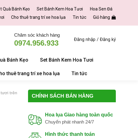
t Quà Bánh Kẹo
Set Bánh Kem Hoa Tươi
Hoa Sen Đá
ươi
Cho thuê trang trí xe hoa lụa
Tin tức
Giỏ hàng
Chăm sóc khách hàng
Đăng nhập / Đăng ký
0974.956.933
Quà Bánh Kẹo
Set Bánh Kem Hoa Tươi
ho thuê trang trí xe hoa lụa
Tin tức
tươi trên
CHÍNH SÁCH BÁN HÀNG
Hoa lụa Giao hàng toàn quốc
Chuyển phát nhanh 24/7
Hình thức thanh toán