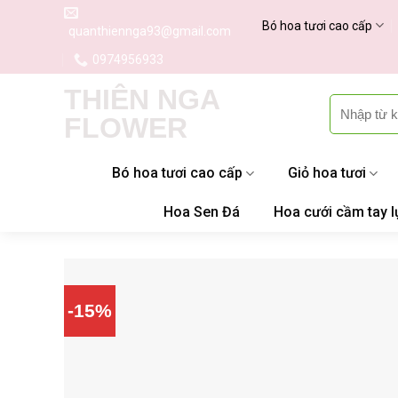
Skip
Bó hoa tươi cao cấp
quanthiennga93@gmail.com
to
content
0974956933
THIÊN NGA
Tìm
FLOWER
kiếm:
Bó hoa tươi cao cấp
Giỏ hoa tươi
Hoa Sen Đá
Hoa cưới cầm tay l
-15%