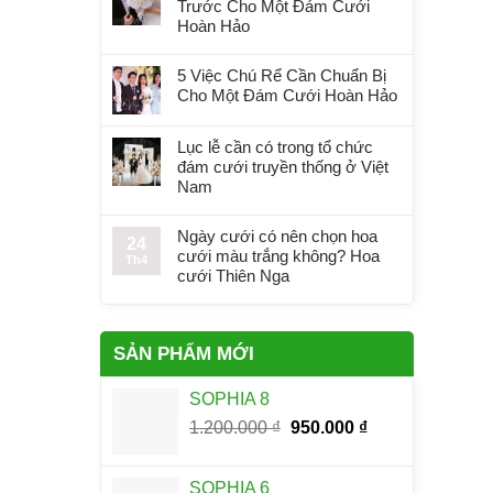
Trước Cho Một Đám Cưới
Hoàn Hảo
5 Việc Chú Rể Cần Chuẩn Bị
Cho Một Đám Cưới Hoàn Hảo
Lục lễ cần có trong tổ chức
đám cưới truyền thống ở Việt
Nam
Ngày cưới có nên chọn hoa
24
cưới màu trắng không? Hoa
Th4
cưới Thiên Nga
SẢN PHẨM MỚI
SOPHIA 8
Giá
Giá
1.200.000
₫
950.000
₫
gốc
hiện
là:
tại
SOPHIA 6