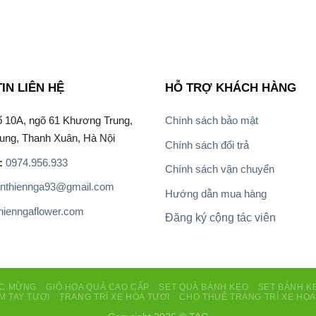
là:
1.800.000 ₫.
1.000.000 ₫.
IN LIÊN HỆ
HỖ TRỢ KHÁCH HÀNG
 10A, ngõ 61 Khương Trung,
Chính sách bảo mật
ung, Thanh Xuân, Hà Nội
Chính sách đổi trả
:
0974.956.933
Chính sách vận chuyển
nthiennga93@gmail.com
Hướng dẫn mua hàng
thienngaflower.com
Đăng ký cộng tác viên
ÚC MỪNG
GIỎ HOA QUẢ CAO CẤP
SET QUÀ BÁNH KẸO
SET BÁNH K
M TAY TƯƠI
TRANG TRÍ XE HOA TƯƠI
CHO THUÊ TRANG TRÍ XE HOA