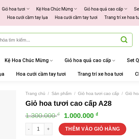
Giỏ hoa tươi
Kệ Hoa Chúc Mừng
Giỏ hoa quả cao cấp
Se
Hoa cưới cầm tay lụa
Hoa cưới cầm tay tươi
Trang trí xe hoa t
Kệ Hoa Chúc Mừng
Giỏ hoa quả cao cấp
Set 
ụa
Hoa cưới cầm tay tươi
Trang trí xe hoa tươi
C
Trang chủ
/
Sản phẩm
/
Giỏ hoa tươi cao cấp
/
Giỏ hoa
Giỏ hoa tươi cao cấp A28
Giá
Giá
₫
₫
1.300.000
1.000.000
gốc
hiện
Giỏ hoa tươi cao cấp A28 số lượng
là:
tại
THÊM VÀO GIỎ HÀNG
1.300.000 ₫.
là: