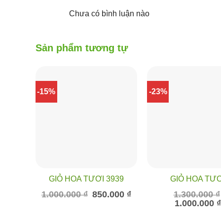
Chưa có bình luận nào
Sản phẩm tương tự
-15%
-23%
GIỎ HOA TƯƠI 3939
GIỎ HOA TƯ
Giá
Giá
1.000.000
₫
850.000
₫
1.300.000
₫
gốc
hiện
Giá
1.000.000
là:
tại
gốc
1.000.000 ₫.
là:
là:
850.000 ₫.