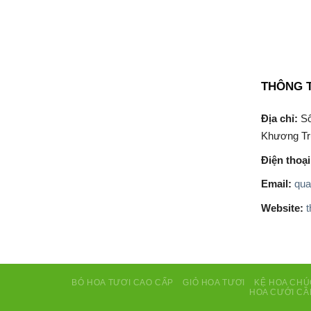
1.300.000 ₫.
THÔNG T
Địa chỉ:
Số
Khương Tr
Điện thoại
Email:
qua
Website:
BÓ HOA TƯƠI CAO CẤP
GIỎ HOA TƯƠI
KỆ HOA CH
HOA CƯỚI CẦ