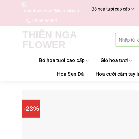
Skip
Bó hoa tươi cao cấp
quanthiennga93@gmail.com
to
content
0974956933
THIÊN NGA
Tìm
FLOWER
kiếm:
Bó hoa tươi cao cấp
Giỏ hoa tươi
Hoa Sen Đá
Hoa cưới cầm tay l
-23%