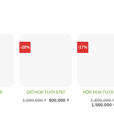
-20%
-17%
ƠI
GIỎ HOA TƯƠI 6767
HỘP HOA TƯƠI 
Giá
Giá
1.000.000
₫
800.000
₫
1.800.000
gốc
hiện
Giá
Giá
₫
1.500.000
là:
tại
hiện
gốc
1.000.000 ₫.
là:
tại
là:
800.000 ₫.