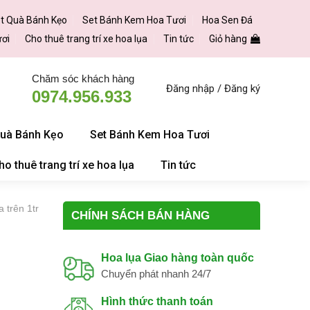
t Quà Bánh Kẹo
Set Bánh Kem Hoa Tươi
Hoa Sen Đá
ươi
Cho thuê trang trí xe hoa lụa
Tin tức
Giỏ hàng
Chăm sóc khách hàng
Đăng nhập / Đăng ký
0974.956.933
Quà Bánh Kẹo
Set Bánh Kem Hoa Tươi
ho thuê trang trí xe hoa lụa
Tin tức
 trên 1tr
CHÍNH SÁCH BÁN HÀNG
Hoa lụa Giao hàng toàn quốc
Chuyển phát nhanh 24/7
Hình thức thanh toán